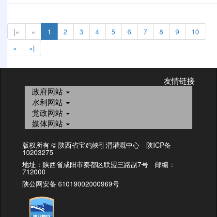
|«
«
1
2
3
4
5
6
7
8
9
10
»
»|
友情链接
政府网站
水利网站
党政网站
媒体网站
版权所有 © 陕西省宝鸡峡引渭灌溉中心 陕ICP备
10203275
地址：陕西省咸阳市秦都区联盟三路副7号 邮编：
712000
陕公网安备 61019002000969号